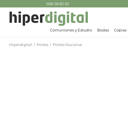
958 08 82 50
Comuniones y Estudio
Bodas
Copias
Hiperdigital
/
Portes
/
Portes Nacional