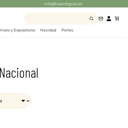
info@hiperdigital.es
info@hiperd
mato y Expositores
Navidad
Portes
Nacional