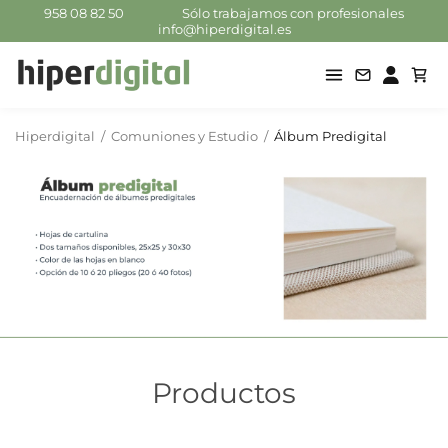
958 08 82 50
Sólo trabajamos con profesionales
info@hiperdigital.es
Hiperdigital
/
Comuniones y Estudio
/
Álbum Predigital
Productos