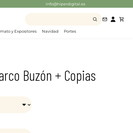
info@hiperdigital.es
info@hiperd
mato y Expositores
Navidad
Portes
arco Buzón + Copias